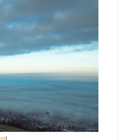
com
)