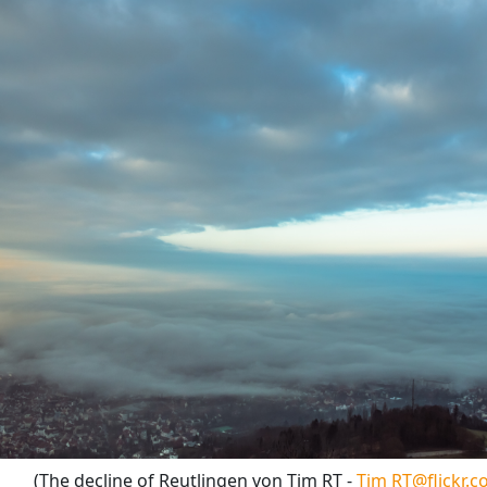
(The decline of Reutlingen von Tim RT -
Tim RT@flickr.